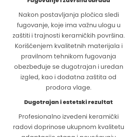
Fugovanje i završna obrada
Nakon postavljanja pločica sledi
fugovanje, koje ima važnu ulogu u
zaštiti i trajnosti keramičkih površina.
Korišćenjem kvalitetnih materijala i
pravilnom tehnikom fugovanja
obezbeđuje se dugotrajan i uredan
izgled, kao i dodatna zaštita od
prodora vlage.
Dugotrajan i estetski rezultat
Profesionalno izvedeni keramički
radovi doprinose ukupnom kvalitetu