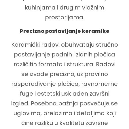
kuhinjama i drugim vlažnim
prostorijama.
Precizno postavljanje keramike
Keramički radovi obuhvataju stručno
postavljanje podnih i zidnih pločica
različitih formata i struktura. Radovi
se izvode precizno, uz pravilno
raspoređivanje pločica, ravnomerne
fuge i estetski usklađen završni
izgled. Posebna pažnja posvećuje se
uglovima, prelazima i detaljima koji
čine razliku u kvalitetu završne