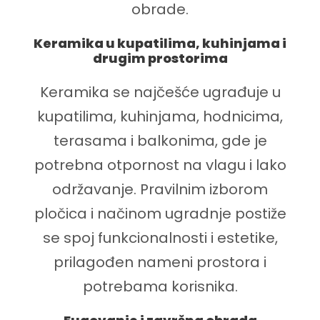
obrade.
Keramika u kupatilima, kuhinjama i
drugim prostorima
Keramika se najčešće ugrađuje u
kupatilima, kuhinjama, hodnicima,
terasama i balkonima, gde je
potrebna otpornost na vlagu i lako
održavanje. Pravilnim izborom
pločica i načinom ugradnje postiže
se spoj funkcionalnosti i estetike,
prilagođen nameni prostora i
potrebama korisnika.