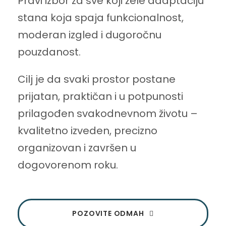
Pravi izbor za sve koji žele adaptaciju
stana koja spaja funkcionalnost,
moderan izgled i dugoročnu
pouzdanost.
Cilj je da svaki prostor postane
prijatan, praktičan i u potpunosti
prilagođen svakodnevnom životu –
kvalitetno izveden, precizno
organizovan i završen u
dogovorenom roku.
POZOVITE ODMAH