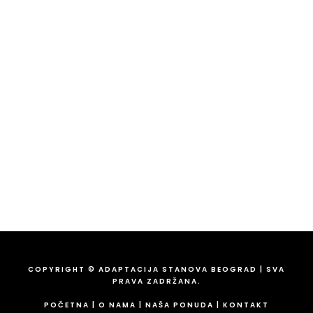
Adaptacija stanova Beograd
Gandijeva 41a, Beograd 11070
Tel:
063 15 19 019
Tel:
069 216 690 3
Tel:
063 835 34 22
Email:
ivangradnja@gmail.com
COPYRIGHT © ADAPTACIJA STANOVA BEOGRAD | SVA
PRAVA ZADRŽANA.
POČETNA
|
O NAMA
|
NAŠA PONUDA
|
KONTAKT