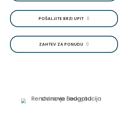
POŠALJITE BRZI UPIT
ZAHTEV ZA PONUDU
Adaptacija stanova podrazumeva više od
samog renoviranja – cilj je da prostor