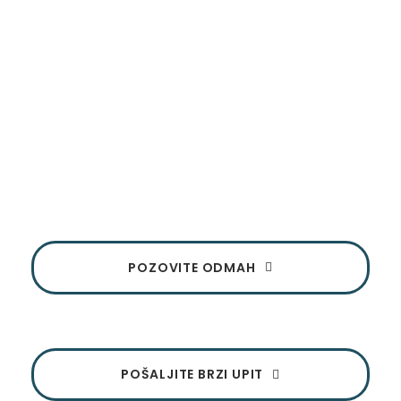
Renoviranje i adaptacija
stanova Beograd
Ukoliko imate bilo kakvo pitanje, budite slobodni da nas
kontaktirate. Tu smo da vam pružimo podršku i
odgovorimo na sva pitanja
POZOVITE ODMAH
POŠALJITE BRZI UPIT