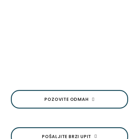
Renoviranje i adaptacija
stanova Beograd
Ukoliko imate bilo kakvo pitanje, budite slobodni da nas
kontaktirate. Tu smo da vam pružimo podršku i
odgovorimo na sva pitanja
POZOVITE ODMAH
POŠALJITE BRZI UPIT