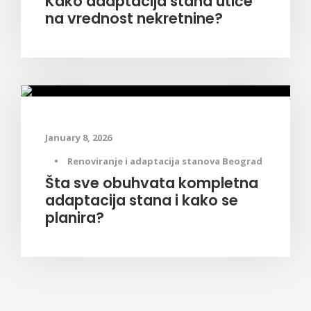
Kako adaptacija stana utiče
na vrednost nekretnine?
Saveti za adaptaciju stanova
January 8, 2026
•
Renoviranje i adaptacija stanova Beograd
Šta sve obuhvata kompletna
adaptacija stana i kako se
planira?