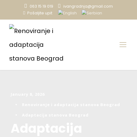
063 15 19 019
ivangradnja@gmail.com
Pošaljite upit
January 8, 2026
•
Renoviranje i adaptacija stanova Beograd
•
Adaptacija stanova Beograd
Adaptacija