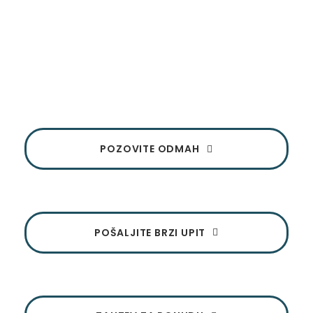
stanova Beograd
Ukoliko imate bilo kakvo pitanje, budite slobodni da nas
kontaktirate. Tu smo da vam pružimo podršku i
odgovorimo na sva pitanja
POZOVITE ODMAH
POŠALJITE BRZI UPIT