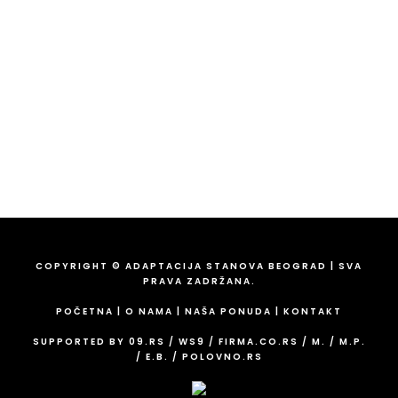
Tel:
063 15 19 019
Tel:
069 216 690 3
Tel:
063 835 34 22
Email:
ivangradnja@gmail.com
COPYRIGHT © ADAPTACIJA STANOVA BEOGRAD | SVA
PRAVA ZADRŽANA.
POČETNA
|
O NAMA
|
NAŠA PONUDA
|
KONTAKT
SUPPORTED BY
09.RS
/
WS9
/
FIRMA.CO.RS
/
M.
/
M.P.
/
E.B.
/
POLOVNO.RS